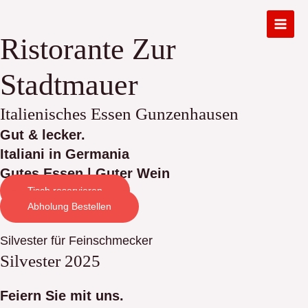
Zum
Inhalt
Main
Ristorante Zur
springen
Men
Stadtmauer
Italienisches Essen Gunzenhausen
Gut & lecker.
Italiani in Germania
Gutes Essen | Guter Wein
Tisch reservieren
Abholung Bestellen
Silvester für Feinschmecker
Silvester 2025
Feiern Sie mit uns.